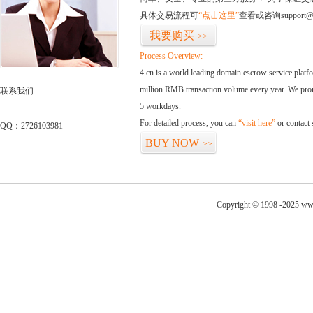
具体交易流程可
“点击这里”
查看或咨询support@
我要购买
>>
Process Overview:
4.cn is a world leading domain escrow service plat
million RMB transaction volume every year. We promi
联系我们
5 workdays.
For detailed process, you can
“visit here”
or contact
QQ：2726103981
BUY NOW
>>
Copyright © 1998 -2025 ww