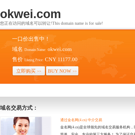
okwei.com
您正在访问的域名可以转让!This domain name is for sale!
一口价出售中！
域名
okwei.com
Domain Name:
售价
CNY 11177.00
Listing Price:
立即购买
BUY NOW
>>
>>
域名交易方式：
通过金名网(4.cn) 中介交易
金名网(4.cn)是全球领先的域名交易服务机
简单、安全、专业的第三方服务！ 为了保证交